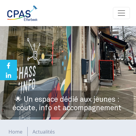
Aller au contenu principal
🌟 Un espace dédié aux jeunes :
écoute, info et accompagnement
Fil d'Ariane
Home
Actualités