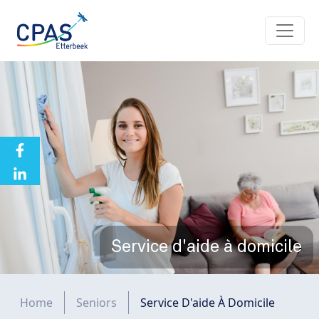
Aller au contenu principal
Service d'aide à domicile
Fil d'Ariane
Home
Seniors
Service D'aide À Domicile