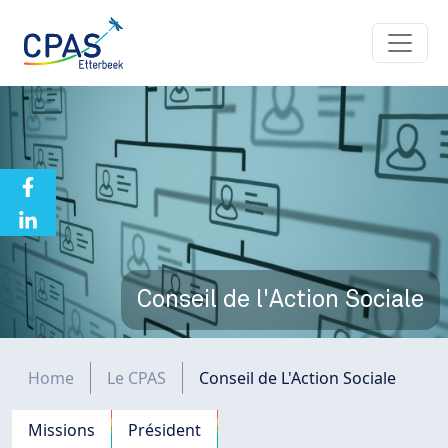
Aller au contenu principal
Conseil de l'Action Sociale
Fil d'Ariane
Home
Le CPAS
Conseil de L'Action Sociale
Navigation principale
Missions
Président