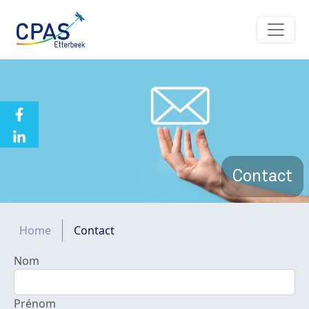
Aller au contenu principal
Contact
Fil d'Ariane
Home
Contact
Nom
Prénom