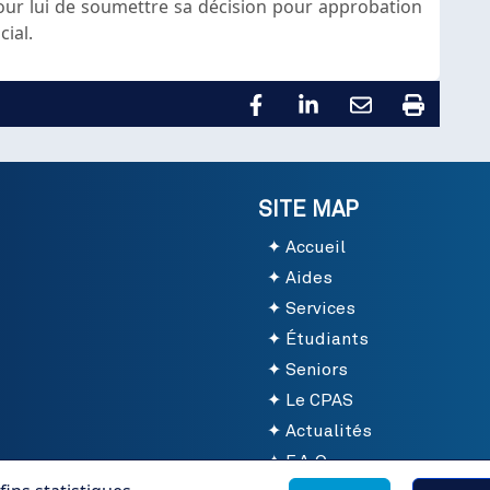
pour lui de soumettre sa décision pour approbation
ial.
SITE MAP
Accueil
Aides
Services
Étudiants
Seniors
Le CPAS
Actualités
F.A.Q.