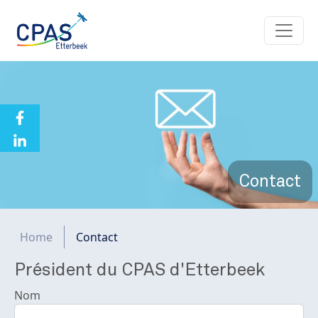
Aller au contenu principal
Contact
Fil d'Ariane
Home
Contact
Président du CPAS d'Etterbeek
Nom