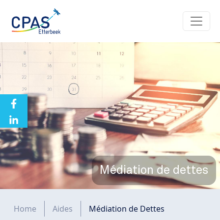
Aller au contenu principal
Médiation de dettes
Fil d'Ariane
Home
Aides
Médiation de Dettes