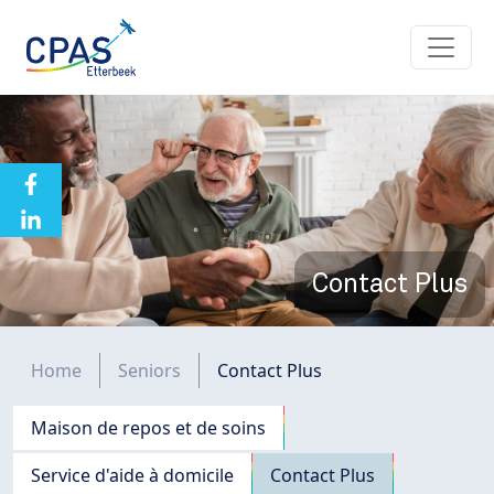
Aller au contenu principal
Contact Plus
Fil d'Ariane
Home
Seniors
Contact Plus
Navigation principale
Maison de repos et de soins
Service d'aide à domicile
Contact Plus