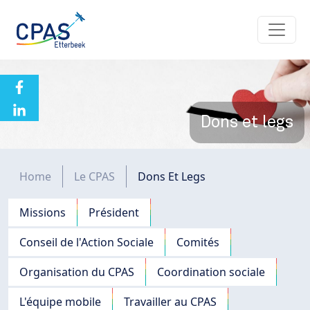
Aller au contenu principal
Dons et legs
Fil d'Ariane
Home
Le CPAS
Dons Et Legs
Navigation principale
Missions
Président
Conseil de l'Action Sociale
Comités
Organisation du CPAS
Coordination sociale
L'équipe mobile
Travailler au CPAS