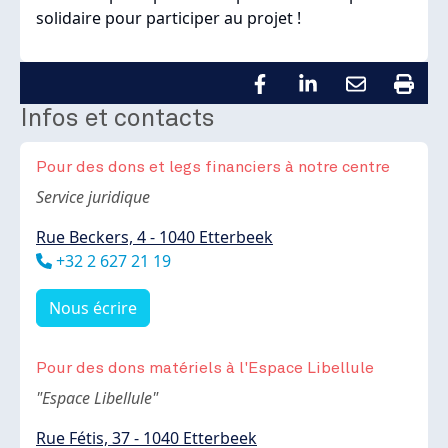
solidaire pour participer au projet !
Infos et contacts
Pour des dons et legs financiers à notre centre
Body
Service juridique
Rue Beckers, 4 - 1040 Etterbeek
Téléphone
+32 2 627 21 19
Nous écrire
Pour des dons matériels à l'Espace Libellule
Body
"Espace Libellule"
Rue Fétis, 37 - 1040 Etterbeek