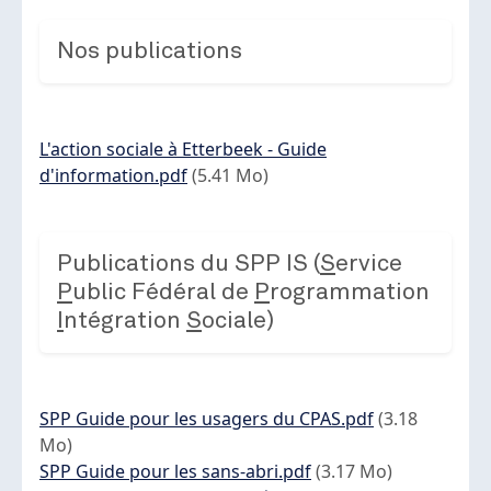
Nos publications
Document
L'action sociale à Etterbeek - Guide
d'information.pdf
(5.41 Mo)
Publications du SPP IS (
S
ervice
P
ublic Fédéral de
P
rogrammation
I
ntégration
S
ociale)
Document
SPP Guide pour les usagers du CPAS.pdf
(3.18
Mo)
Document
SPP Guide pour les sans-abri.pdf
(3.17 Mo)