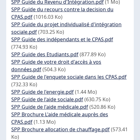
Document
SPP Guide du Revenu d'Intégration.pdf
(1 Mo)
Document
SPP Guide du recours contre la decision du
CPAS.pdf
(1016.03 Ko)
Document
SPP Guide du projet individualisé d'intégration
sociale.pdf
(703.25 Ko)
Document
SPP Guide des indépendants et le CPAS.pdf
(774.93 Ko)
Document
SPP Guide des Etudiants.pdf
(877.89 Ko)
Document
SPP Guide de votre droit d'accès à vos
données.pdf
(504.3 Ko)
Document
SPP Guide de l'enquete sociale dans les CPAS.pdf
(732.33 Ko)
Document
SPP Guide de l'energie.pdf
(1.44 Mo)
Document
SPP Guide de l'aide sociale.pdf
(630.75 Ko)
Document
SPP Guide de l'aide médicale.pdf
(520.86 Ko)
Document
SPP Brochure L'aide médicale auprès des
CPAS.pdf
(1.13 Mo)
Document
SPP Brochure allocation de chauffage.pdf
(573.41
Ko)