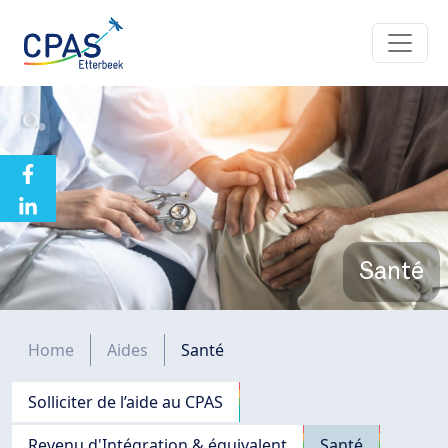
Aller au contenu principal
Santé
Fil d'Ariane
Home
Aides
Santé
Navigation principale
Solliciter de l’aide au CPAS
Revenu d'Intégration & équivalent
Santé