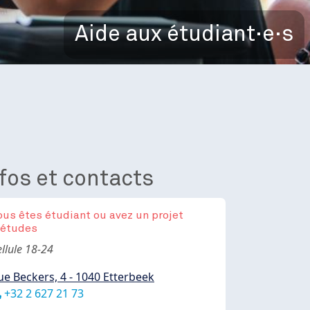
Aide aux étudiant·e·s
fos et contacts
ous êtes étudiant ou avez un projet
'études
ody
llule 18-24
ue Beckers, 4 - 1040 Etterbeek
éléphone
+32 2 627 21 73