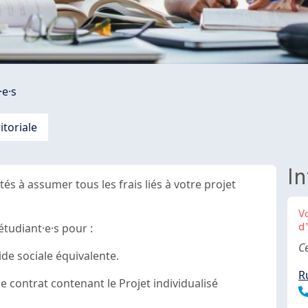
·e·s
toriale
In
tés à assumer tous les frais liés à votre projet
V
étudiant·e·s pour :
d
B
Ce
ide sociale équivalente.
R
 contrat contenant le Projet individualisé
T