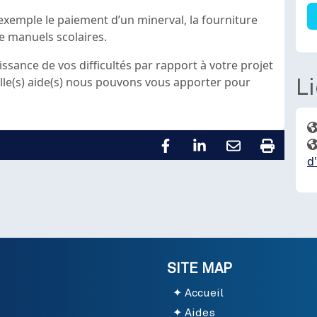
r exemple
le paiement d’un minerval, la fourniture
de manuels scolaires.
ssance de vos difficultés par rapport à votre projet
le(s) aide(s) nous pouvons vous apporter pour
L
d
SITE MAP
Accueil
Aides