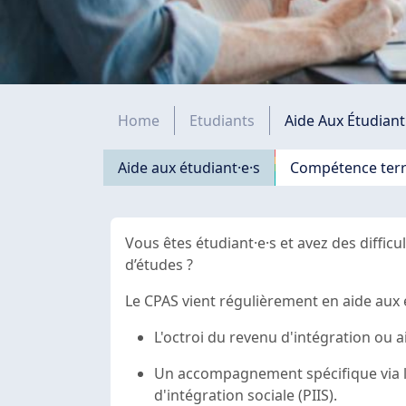
Fil d'Ariane
Home
Etudiants
Aide Aux Étudiant
Navigation principale
Aide aux étudiant·e·s
Compétence terri
Vous êtes étudiant·e·s et avez des difficul
d’études ?
Le CPAS vient régulièrement en aide aux 
L'octroi du revenu d'intégration ou a
Un accompagnement spécifique via le
d'intégration sociale (PIIS).