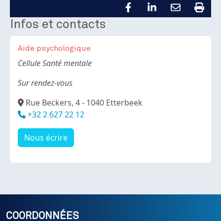
Infos et contacts
Aide psychologique
Body
Cellule Santé mentale
Sur rendez-vous
Adresse
Rue Beckers, 4 - 1040 Etterbeek
Téléphone
+32 2 627 22 12
Nous écrire
COORDONNÉES