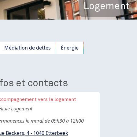
Logement
Médiation de dettes
Énergie
fos et contacts
ccompagnement vers le logement
ody
ellule Logement
ermanences le mardi de 09h30 à 12h00
ue Beckers, 4 - 1040 Etterbeek