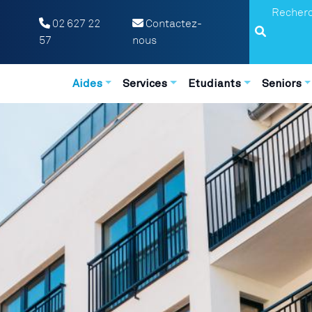
Search
02 627 22
Contactez-
57
nous
Navigation principale
Aides
Services
Etudiants
Seniors