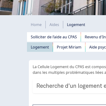
Fil d'Ariane
Home
Aides
Logement
Navigation principale
Solliciter de l’aide au CPAS
Revenu d'In
Logement
Projet Miriam
Aide psy
La Cellule Logement du CPAS est composée
dans les multiples problématiques liées 
Recherche d'un logement et