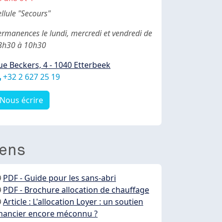
ody
llule "Secours"
ermanences le lundi, mercredi et vendredi de
8h30 à 10h30
ue Beckers, 4 - 1040 Etterbeek
éléphone
+32 2 627 25 19
Nous écrire
iens
PDF - Guide pour les sans-abri
PDF - Brochure allocation de chauffage
Article : L'allocation Loyer : un soutien
inancier encore méconnu ?