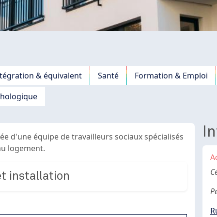
tégration & équivalent
Santé
Formation & Emploi
chologique
In
 d'une équipe de travailleurs sociaux spécialisés
au logement.
A
B
C
 installation
P
R