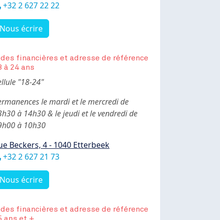
éléphone
+32 2 627 22 22
Nous écrire
ides financières et adresse de référence
8 à 24 ans
ody
llule "18-24"
ermanences le mardi et le mercredi de
h30 à 14h30 & le jeudi et le vendredi de
9h00 à 10h30
ue Beckers, 4 - 1040 Etterbeek
éléphone
‭+32 2 627 21 73‬
Nous écrire
ides financières et adresse de référence
5 ans et +