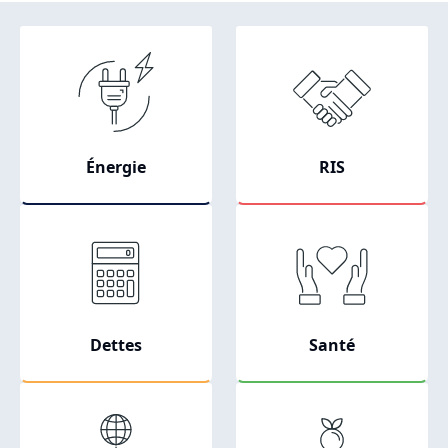
Picto
Picto
Énergie
RIS
Picto
Picto
Dettes
Santé
Picto
Picto