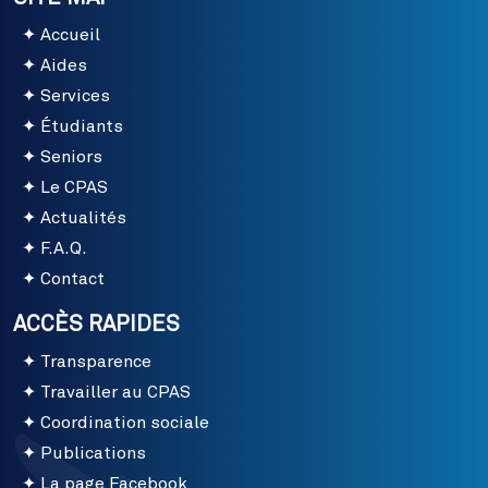
Accueil
Aides
Services
Étudiants
Seniors
Le CPAS
Actualités
F.A.Q.
Contact
ACCÈS RAPIDES
Nous utilisons sur ce site des cookies à des fins
Transparence
statistiques pour améliorer votre expérience
Travailler au CPAS
d'utilisateur.
Coordination sociale
Plus d'infos
Publications
La page Facebook